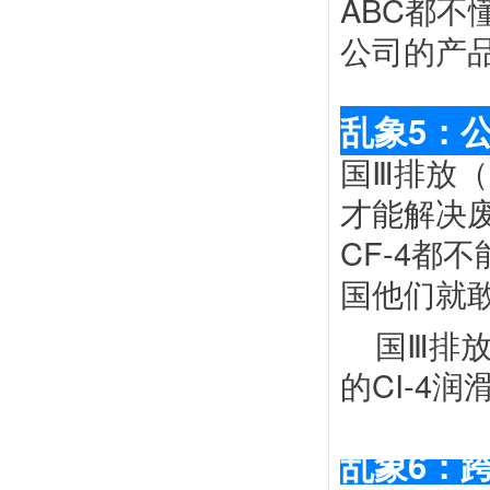
ABC都
公司的产
乱象5：
国Ⅲ排放（
才能解决
CF-4都
国他们就敢
国Ⅲ排
的CI-4
乱象
6：