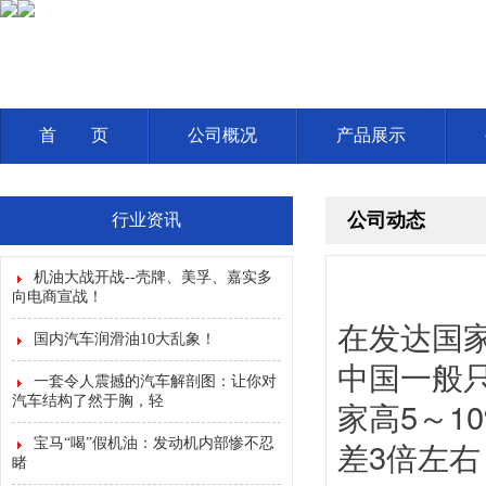
首 页
公司概况
产品展示
公司动态
行业资讯
机油大战开战--壳牌、美孚、嘉实多
向电商宣战！
在发达国
国内汽车润滑油10大乱象！
中国一般
一套令人震撼的汽车解剖图：让你对
汽车结构了然于胸，轻
家高5～
差3倍左
宝马“喝”假机油：发动机内部惨不忍
睹